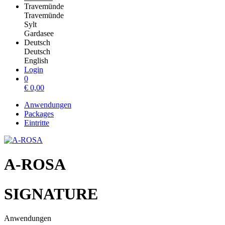
Travemünde
Travemünde
Sylt
Gardasee
Deutsch
Deutsch
English
Login
0
€
0,00
Anwendungen
Packages
Eintritte
A-ROSA
SIGNATURE
Anwendungen