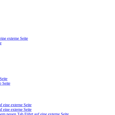
eine externe Seite
e
Seite
e Seite
f eine externe Seite
f eine externe Seite
inem neuen Tab
Führt auf eine externe Seite