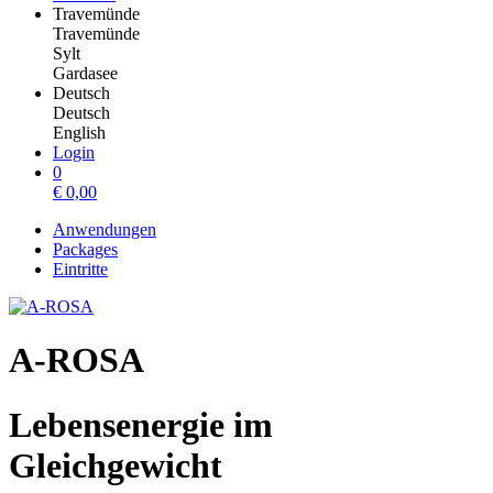
Travemünde
Travemünde
Sylt
Gardasee
Deutsch
Deutsch
English
Login
0
€
0,00
Anwendungen
Packages
Eintritte
A-ROSA
Lebensenergie im
Gleichgewicht