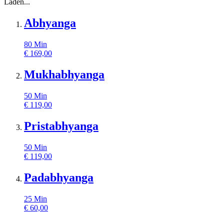
Laden...
Abhyanga
80
Min
€
169,00
Mukhabhyanga
50
Min
€
119,00
Pristabhyanga
50
Min
€
119,00
Padabhyanga
25
Min
€
60,00