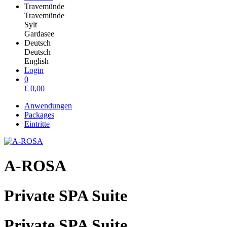
Travemünde
Travemünde
Sylt
Gardasee
Deutsch
Deutsch
English
Login
0
€
0,00
Anwendungen
Packages
Eintritte
A-ROSA
Private SPA Suite
Private SPA Suite