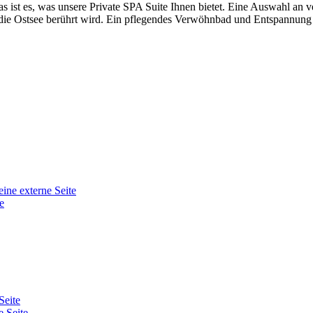
s ist es, was unsere Private SPA Suite Ihnen bietet. Eine Auswahl an v
 die Ostsee berührt wird. Ein pflegendes Verwöhnbad und Entspannung 
eine externe Seite
e
Seite
e Seite