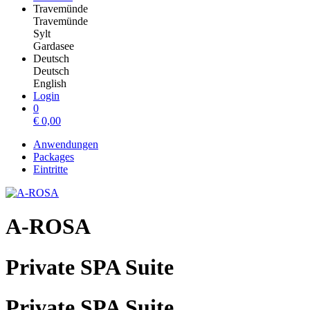
Travemünde
Travemünde
Sylt
Gardasee
Deutsch
Deutsch
English
Login
0
€
0,00
Anwendungen
Packages
Eintritte
A-ROSA
Private SPA Suite
Private SPA Suite