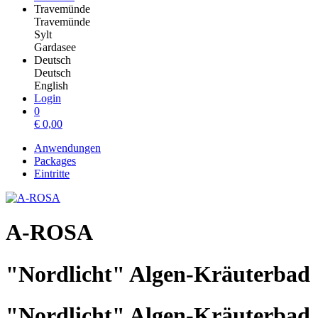
Travemünde
Travemünde
Sylt
Gardasee
Deutsch
Deutsch
English
Login
0
€
0,00
Anwendungen
Packages
Eintritte
A-ROSA
"Nordlicht" Algen-Kräuterbad
"Nordlicht" Algen-Kräuterbad