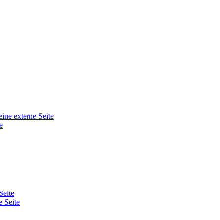
eine externe Seite
e
Seite
e Seite